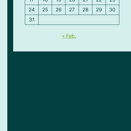
24
25
26
27
28
29
30
31
« Feb.