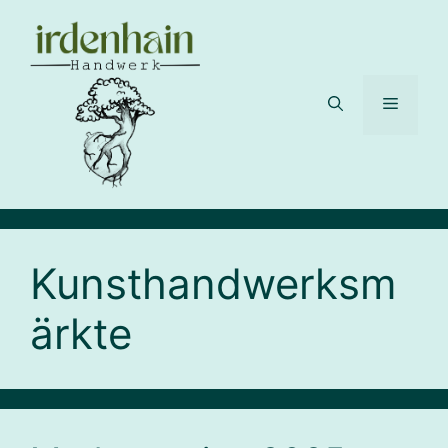
Zum
Inhalt
springen
Menü
Kunsthandwerksm
ärkte